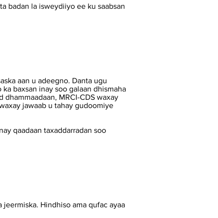
nta badan la isweydiiyo ee ku saabsan
saska aan u adeegno. Danta ugu
ka baxsan inay soo galaan dhismaha
dobaad dhammaadaan, MRCI-CDS waxay
ni waxay jawaab u tahay gudoomiye
nay qaadaan taxaddarradan soo
a jeermiska. Hindhiso ama qufac ayaa