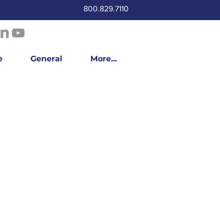
800.829.7110
e
General
More...