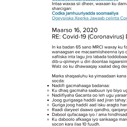
Intaa waxaa sii dheer, waxaan ku darn
sharcigan:
Codka jamhuuriyadda soomaaliya
Ogeysiiska Xeerka Jawaab celinta Co
Maarso 16, 2020
RE: Covid-19 (Coronavirus)
In ka badan 65 sano MRCI waxay ku f
wanaagsan ee macaamiisheenna iyo q
xafiiska inta lagu jiro labada toddo
dib-u-qiimeyn u diri doontaa isgaars
Walz oo ku dhawaaqay xaalad deg deg
Marka shaqaaluhu ka yimaadaan kana
socda:
Nadiifi gacmahaaga badanaa:
Ku dhaq gacmaha saabuun iyo biyo ugu
Nadiifiyaha Gacanta oo leh ugu yaraa
Joog gurigaaga haddii aad jiran tahay:
Guriga joog haddii aad isku aragto ha
Raadi daryeel daawo qandho, qarqary
Dabool qufacaaga iyo / ama hindhisa
Ku daboolo afkaaga iyo sankaaga maro
socon kara ilaa 10 fuudh.