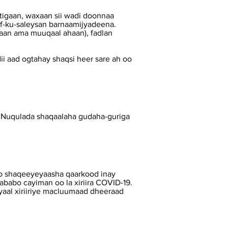
gaan, waxaan sii wadi doonnaa
f-ku-saleysan barnaamijyadeena.
haan ama muuqaal ahaan), fadlan
ii aad ogtahay shaqsi heer sare ah oo
 Nuqulada shaqaalaha gudaha-guriga
o shaqeeyeyaasha qaarkood inay
ababo cayiman oo la xiriira COVID-19.
yaal xiriiriye macluumaad dheeraad