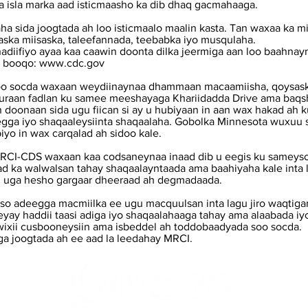
ka isla marka aad isticmaasho ka dib dhaq gacmahaaga.
daha sida joogtada ah loo isticmaalo maalin kasta. Tan waxaa ka 
aska miisaska, taleefannada, teebabka iyo musqulaha.
adiifiyo ayaa kaa caawin doonta dilka jeermiga aan loo baahnay
n booqo:
www.cdc.gov
 soo socda waxaan weydiinaynaa dhammaan macaamiisha, qoysask
tuuraan fadlan ku samee meeshayaga Khariidadda Drive ama baqs
oonaan sida ugu fiican si ay u hubiyaan in aan wax hakad ah 
eegga iyo shaqaaleysiinta shaqaalaha. Gobolka Minnesota wuxuu s
yo in wax carqalad ah sidoo kale.
RCI-CDS waxaan kaa codsaneynaa inaad dib u eegis ku sameyso
ad ka walwalsan tahay shaqaalayntaada ama baahiyaha kale inta lag
d uga hesho gargaar dheeraad ah degmadaada.
iso adeegga macmiilka ee ugu macquulsan inta lagu jiro waqtig
heeyay haddii taasi adiga iyo shaqaalahaaga tahay ama alaabada i
wixii cusbooneysiin ama isbeddel ah toddobaadyada soo socda.
a joogtada ah ee aad la leedahay MRCI.