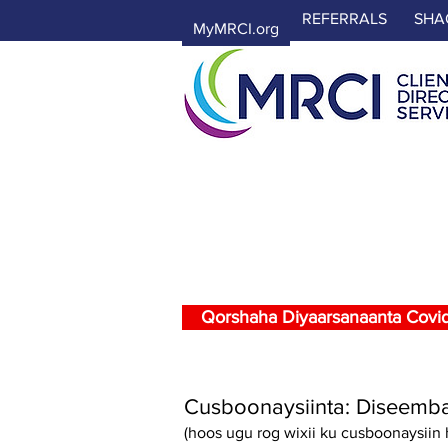
REFERRALS
SHA
MyMRCI.org
COVID-19
Cusbooneysiin
Qorshaha Diyaarsanaanta Covid
Cusboonaysiinta: Diseemb
(hoos ugu rog wixii ku cusboonaysiin 