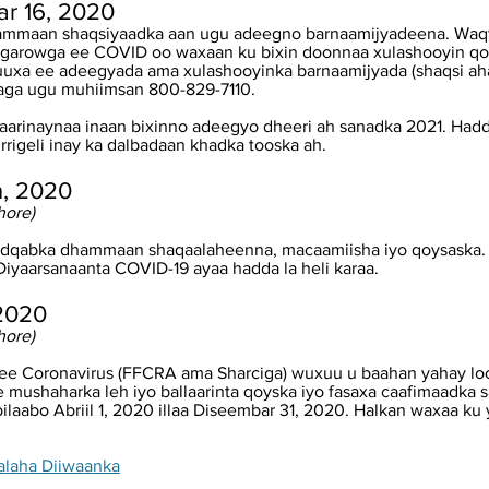
r 16, 2020
mmaan shaqsiyaadka aan ugu adeegno barnaamijyadeena. Waqti
 garowga ee COVID oo waxaan ku bixin doonnaa xulashooyin qo
buuxa ee adeegyada ama xulashooyinka barnaamijyada (shaqsi a
ayaga ugu muhiimsan 800-829-7110.
yaarinaynaa inaan bixinno adeegyo dheeri ah sanadka 2021. Hadd
rrigeli inay ka dalbadaan khadka tooska ah.
h, 2020
hore)
adqabka dhammaan shaqaalaheenna, macaamiisha iyo qoysaska.
iyaarsanaanta COVID-19 ayaa hadda la heli karaa.
 2020
hore)
e Coronavirus (FFCRA ama Sharciga) wuxuu u baahan yahay lo
e mushaharka leh iyo ballaarinta qoyska iyo fasaxa caafimaadka s
aabo Abriil 1, 2020 illaa Diseembar 31, 2020. Halkan waxaa ku 
laha Diiwaanka