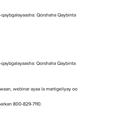
a-qaybgalayaasha: Qorshaha Qaybinta
-qaybgalayaasha: Qorshaha Qaybinta
waan, webinar ayaa la martigeliyay oo
barkan 800-829-7110.