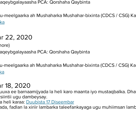
kaqeybgalayaasha PCA: Qorshaha Qaybinta
ku-meelgaarka ah Mushaharka Mushahar-bixinta (CDCS / CSG) K
ka
r 22, 2020
hore)
kaqeybgalayaasha PCA: Qorshaha Qaybinta
ku-meelgaarka ah Mushaharka Mushahar-bixinta (CDCS / CSG) Ka
ka
r 18, 2020
buuxa ee barnaamijyada la heli karo maanta iyo mustaqbalka. Dha
siintii ugu dambeysay.
a heli karaa:
Duubista 17 Diseembar
da, fadlan la xiriir lambarka taleefankayaga ugu muhiimsan lam