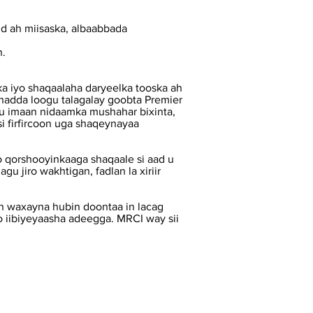
mid ah miisaska, albaabbada
n.
a iyo shaqaalaha daryeelka tooska ah
hadda loogu talagalay goobta Premier
ku imaan nidaamka mushahar bixinta,
i firfircoon uga shaqeynayaa
 qorshooyinkaaga shaqaale si aad u
u jiro wakhtigan, fadlan la xiriir
an waxayna hubin doontaa in lacag
yo iibiyeyaasha adeegga. MRCI way sii
Macluumaadkan waxaa lagu heli
karaa qaabab kale oo shakhsiyaadka
naafada ah ama luqado kale iyagoo
naga soo wacaya deegaanka
507-
386-5600 ama taleefanka lacag