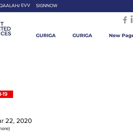
EVV
QAALAHA
SIGNNOW
GURIGA
GURIGA
New Pag
ta
-19
ar 22, 2020
hore)