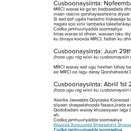
Cusboonaysiinta: Nofeemba
MRCI waxaa ka go'an badbaadada dha
inaan raacno qorshayaasheena diyaar
Si aad qof ugala hadasho liiskayaga 
nagala soo xiriir lambarka taleefank
Codka jamhuuriyadda soomaaliya
Intaa waxaa sii dheer, waxaan isku di
ku biiraya kooxda MRCI, fadlan ku dhii
Cusboonaysiinta: Juun 29t
(hoos ugu rog wixii ku cusboonaysiin 
MRCI waxay aad ugu heellan tahay b
ee MRCI oo lagu daray Qorshaheeda D
Cusboonaysiinta: Abriil 1st
(hoos ugu rog wixii ku cusboonaysiin 
Xeerka Jawaabta Qoysaska Koowaad e
siiyaan shaqaalahooda fasaxa jirada e
Qodobadani waxay khuseeyaan laga bil
ah:
Codka jamhuuriyadda soomaaliya
Waaxda Xuquuqda Shaqaalaha Shaqaa
Codka jamhuuriyadda soomaaliya