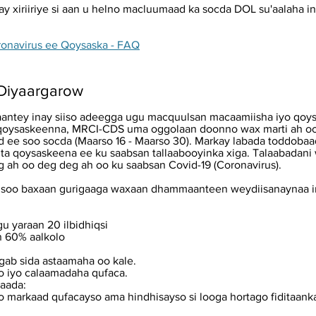
ay xiriiriye si aan u helno macluumaad ka socda DOL su'aalaha i
ronavirus ee Qoysaska - FAQ
 Diyaargarow
aantey inay siiso adeegga ugu macquulsan macaamiisha iyo qoy
oysaskeenna, MRCI-CDS uma oggolaan doonno wax marti ah oo 
baad ee soo socda (Maarso 16 - Maarso 30). Markay labada tod
iinta qoysaskeena ee ku saabsan tallaabooyinka xiga. Talaabada
 ah oo deg deg ah oo ku saabsan Covid-19 (Coronavirus).
 soo baxaan gurigaaga waxaan dhammaanteen weydiisanaynaa i
 yaraan 20 ilbidhiqsi
n 60% aalkolo
rgab sida astaamaha oo kale.
o iyo calaamadaha qufaca.
daada:
 markaad qufacayso ama hindhisayso si looga hortago fiditaank