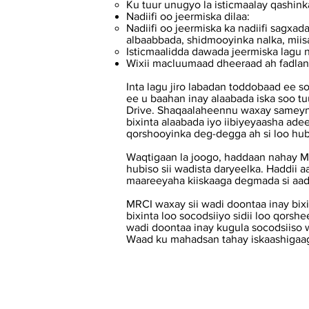
Ku tuur unugyo la isticmaalay qashin
Nadiifi oo jeermiska dilaa:
Nadiifi oo jeermiska ka nadiifi sagxa
albaabbada, shidmooyinka nalka, miis
Isticmaalidda dawada jeermiska lagu n
Wixii macluumaad dheeraad ah fadla
Inta lagu jiro labadan toddobaad ee
ee u baahan inay alaabada iska soo 
Drive. Shaqaalaheennu waxay sameyn d
bixinta alaabada iyo iibiyeyaasha ad
qorshooyinka deg-degga ah si loo hubi
Waqtigaan la joogo, haddaan nahay M
hubiso sii wadista daryeelka. Haddii a
maareeyaha kiiskaaga degmada si aa
MRCI waxay sii wadi doontaa inay bix
bixinta loo socodsiiyo sidii loo qors
wadi doontaa inay kugula socodsiiso 
Waad ku mahadsan tahay iskaashigaag
Nala soo xiriir
Adeegyada La Hagayo ee
Macaamiil