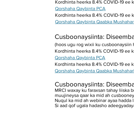
Kordhinta heerka 8.4% COVID-19 ee 
Qorshaha Qaybinta PCA
Kordhinta heerka 8.4% COVID-19 ee 
Qorshaha Qaybinta Qaabka Mushahar
Cusboonaysiinta: Diseemba
(hoos ugu rog wixii ku cusboonaysiin 
Kordhinta heerka 8.4% COVID-19 ee 
Qorshaha Qaybinta PCA
Kordhinta heerka 8.4% COVID-19 ee 
Qorshaha Qaybinta Qaabka Mushahar
Cusboonaysiinta: Diseemba
MRCI waxay ku faraxsan tahay liiska 
muujineysa qaar ka mid ah cusbooney
Nuqul ka mid ah webinar ayaa hadda l
Si aad qof ugala hadasho adeegyadaya